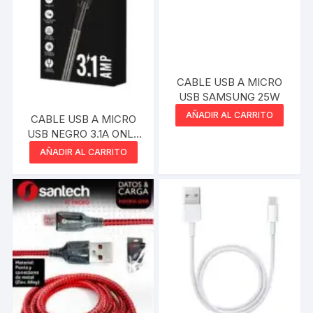
CABLE USB A MICRO
USB SAMSUNG 25W
AÑADIR AL CARRITO
CABLE USB A MICRO
USB NEGRO 3.1A ONLY
1MTS
AÑADIR AL CARRITO