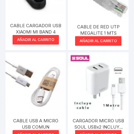
CABLE CARGADOR USB
CABLE DE RED UTP
XIAOMI MI BAND 4
MEGALITE 1 MTS
AÑADIR AL CARRITO
AÑADIR AL CARRITO
CARGADOR MICRO USB
CABLE USB A MICRO
SOUL USBx2 INCLUYE
USB COMUN
CABLE 2.4A