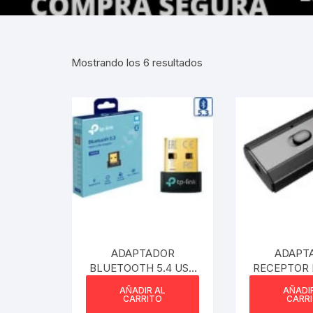
Gabinetes
Router-Exte
Mostrando los 6 resultados
Coolers
Fuentes
Procesado
Adaptador
Microfonos
CPU armad
ADAPTADOR
ADAPT
BLUETOOTH 5.4 USB
RECEPTOR 
Monitores
TP-LINK UB500 V2
EN 1 A
AÑADIR AL
AÑADI
BLUETOO
CARRITO
CARR
MOTHERB