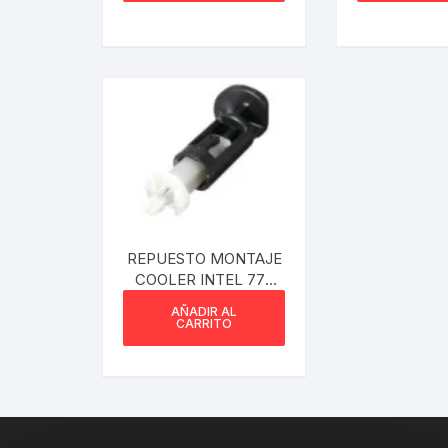
Webcam
Hub USB
Memorias 
Joystick P
Caddy disk
REPUESTO MONTAJE
COOLER INTEL 775
Lector Cod
1150 1151 1155 1156 1200
AÑADIR AL
POR UNIDAD
CARRITO
Otros