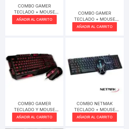
COMBO GAMER
TECLADO + MOUSE
COMBO GAMER
NOGANET NKB-300
TECLADO + MOUSE
AÑADIR AL CARRITO
USB 1000DPI STORMER
NOGANET STORMER
AÑADIR AL CARRITO
NKB-57
COMBO GAMER
COMBO NETMAK
TECLADO Y MOUSE
TECLADO + MOUSE
SANTECH ST KIT-M200
GAMER
AÑADIR AL CARRITO
AÑADIR AL CARRITO
RETROILUMINADOS
NM-NEMESIS