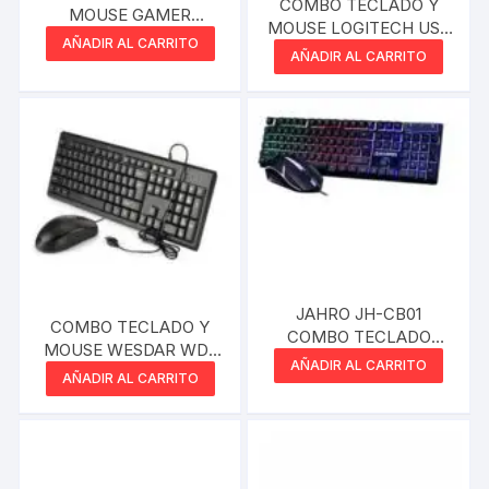
COMBO TECLADO Y
MOUSE GAMER
MOUSE LOGITECH USB
SANTECH GAMER
AÑADIR AL CARRITO
MK120 NEGRO
AÑADIR AL CARRITO
JAHRO JH-CB01
COMBO TECLADO Y
COMBO TECLADO
MOUSE WESDAR WD-
MOUSE USB RGB
AÑADIR AL CARRITO
KM5-BL
AÑADIR AL CARRITO
BLANCO