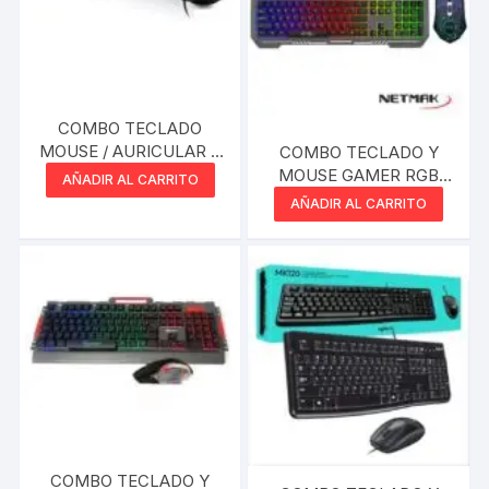
COMBO TECLADO
MOUSE / AURICULAR Y
COMBO TECLADO Y
PAD 4 EN 1 RGB
MOUSE GAMER RGB
AÑADIR AL CARRITO
NETMAK GHOST
AÑADIR AL CARRITO
COMBO TECLADO Y