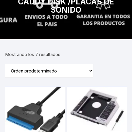
CADDY DISK /PLACAS DE
SONIDO
Mostrando los 7 resultados