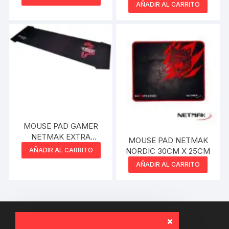
DDR4 4GB 2666 MHZ
AÑADIR AL CARRITO
MOUSE PAD GAMER
NETMAK EXTRA
MOUSE PAD NETMAK
GRANDE ULTIMATE
AÑADIR AL CARRITO
NORDIC 30CM X 25CM
AÑADIR AL CARRITO