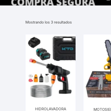
Gabinetes
Router-Exte
Mostrando los 3 resultados
Coolers
Fuentes
Procesado
Adaptador
Microfonos
CPU armad
Monitores
HIDROLAVADORA
MOTOSIE
MOTHERB