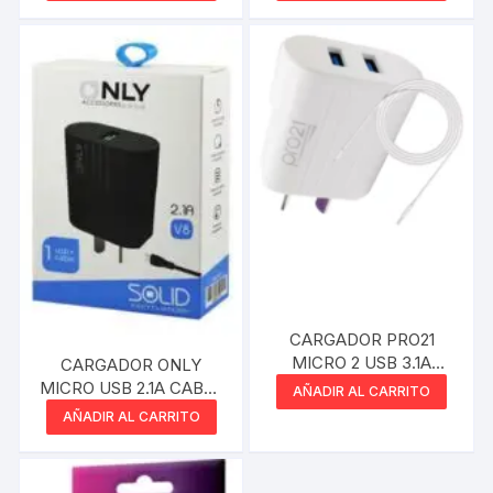
CARGADOR PRO21
MICRO 2 USB 3.1A
CARGADOR ONLY
CABLE SEPARADO
MICRO USB 2.1A CABLE
AÑADIR AL CARRITO
BLANCO
SEPARADO SOLID
AÑADIR AL CARRITO
NEGRO