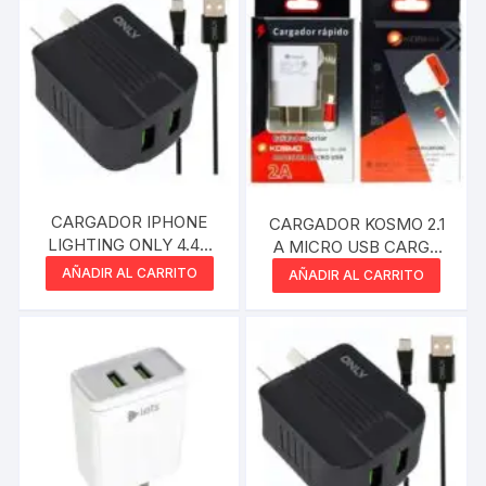
CARGADOR IPHONE
CARGADOR KOSMO 2.1
LIGHTING ONLY 4.4A
A MICRO USB CARGA
2xUSB CABLE
RÁPIDA
AÑADIR AL CARRITO
AÑADIR AL CARRITO
SEPARADO