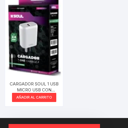
CARGADOR SOUL 1 USB
MICRO USB CON
CABLE SEPARADO 2.4A
AÑADIR AL CARRITO