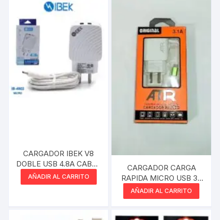
CARGADOR IBEK V8
DOBLE USB 4.8A CABLE
CARGADOR CARGA
MICRO USB
AÑADIR AL CARRITO
RAPIDA MICRO USB 3.1
CHARGER TRAVEL
AÑADIR AL CARRITO