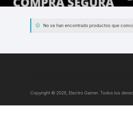
Gabinetes
Router-Exte
No se han encontrado productos que coinci
Coolers
Fuentes
Procesado
Adaptador
Microfonos
Copyright © 2026, Electro Gamer. Todos los dere
CPU armad
Monitores
MOTHERB