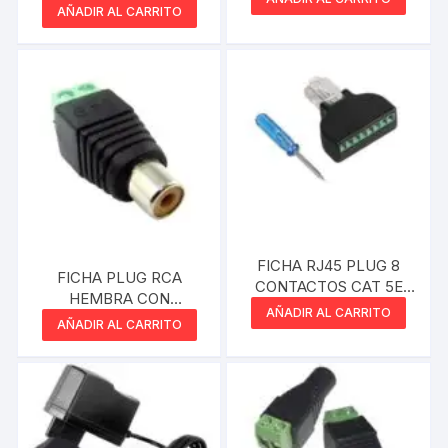
CCTV TIPO BALUN
AÑADIR AL CARRITO
FICHA RJ45 PLUG 8
FICHA PLUG RCA
CONTACTOS CAT 5E
HEMBRA CON
MACHO A BORNERA
AÑADIR AL CARRITO
BORNERA CCTV
AÑADIR AL CARRITO