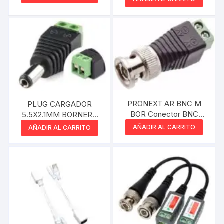
SEGURIDAD DOMO
PRONEXT AR BNC M
PLUG CARGADOR
BOR Conector BNC
5.5X2.1MM BORNERA
MACHO con bornera
XU.
AÑADIR AL CARRITO
AÑADIR AL CARRITO
CCTV Tipo Balun