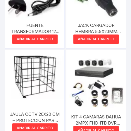
FUENTE
JACK CARGADOR
TRANSFORMADOR 12V
HEMBRA 5.5X2.1MM
2A PLUG 2.1MM
BORNERA X U.
AÑADIR AL CARRITO
AÑADIR AL CARRITO
MAXPOWER
JAULA CCTV 20X20 CM
KIT 4 CAMARAS DAHUA
– PROTECCION PARA
2MPX FHD 1TB DVR
CAMARAS DE
AÑADIR AL CARRITO
LISTO PARA CONECTAR
AÑADIR AL CARRITO