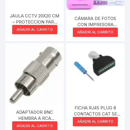
JAULA CCTV 20X20 CM
CÁMARA DE FOTOS
– PROTECCION PARA
CON IMPRESORA
CAMARAS DE
AÑADIR AL CARRITO
INFANTIL S10
AÑADIR AL CARRITO
SEGURIDAD DOMO
FICHA RJ45 PLUG 8
ADAPTADOR BNC
CONTACTOS CAT 5E
HEMBRA A RCA
MACHO A BORNERA
AÑADIR AL CARRITO
MACHO
AÑADIR AL CARRITO