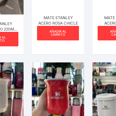
MATE STANLEY
MATE
ACERO ROSA CHICLE
ACER
ANLEY
AL
O 220ML
AÑADIR AL
AÑA
ODELO
CARRITO
CA
R AL
ITO