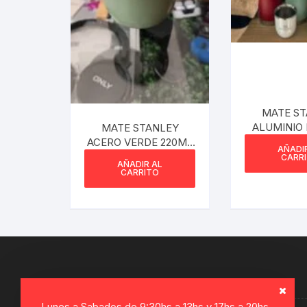
MATE ST
ALUMINIO
MATE STANLEY
ACERO VERDE 220ML
AÑADI
NUEVO MODELO
CARR
AÑADIR AL
CARRITO
Lunes a Sabados de 9:30hs a 13hs y 17hs a 20hs