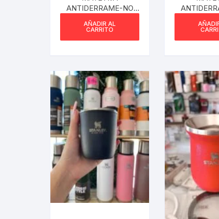
ANTIDERRAME-NO
ANTIDERR
LAVA EL MATE BEIGE
LAVA EL MA
Webcam
AÑADIR AL
AÑADI
CARRITO
CARR
Hub USB
Memorias 
Joystick P
Caddy disk
Lector Cod
Otros