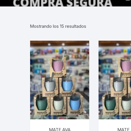
Gabinetes
Router-Exte
Mostrando los 15 resultados
Coolers
Fuentes
Procesado
Adaptador
Microfonos
CPU armad
Monitores
MATE AVA
MATE 
MOTHERB