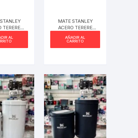
 STANLEY
MATE STANLEY
O TERERE
ACERO TERERE
UMINIO
VERDE
DIR AL
AÑADIR AL
RRITO
CARRITO