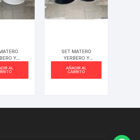
 MATERO
SET MATERO
BERO Y
YERBERO Y
CARERO
AZUCARERO
DIR AL
AÑADIR AL
EY BLANCO
STANLEY NEGRO
RRITO
CARRITO