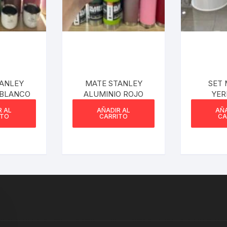
ANLEY
MATE STANLEY
SET
 BLANCO
ALUMINIO ROJO
YER
AZU
R AL
AÑADIR AL
AÑA
STANL
ITO
CARRITO
CA