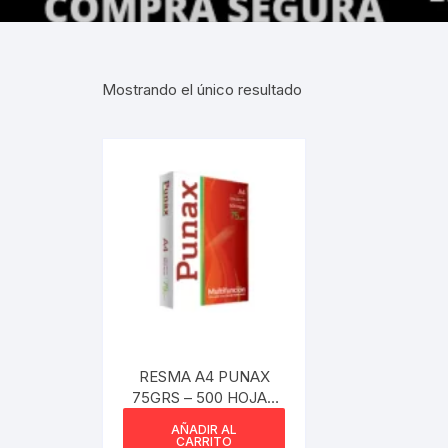
Gabinetes
Router-Exte
Mostrando el único resultado
Coolers
Fuentes
Procesado
Adaptador
Microfonos
CPU armad
RESMA A4 PUNAX
75GRS – 500 HOJAS
Monitores
210X297MM
AÑADIR AL
CARRITO
MOTHERB