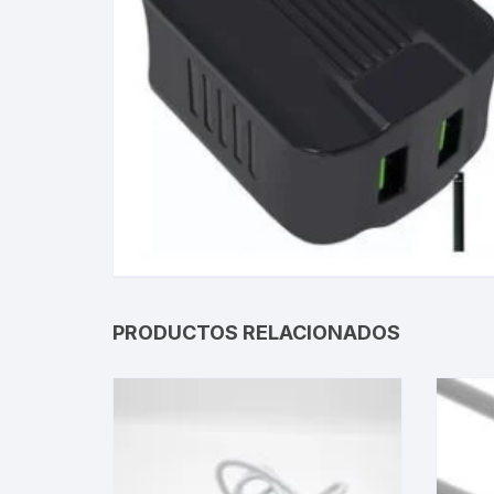
Gabinetes
Router-Exte
Coolers
Fuentes
Procesado
Adaptador
PRODUCTOS RELACIONADOS
Microfonos
CPU armad
Monitores
MOTHERB