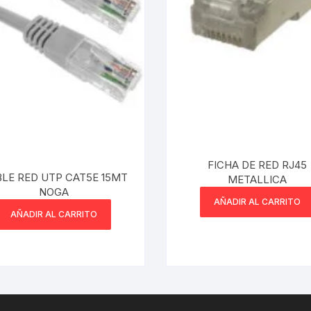
Cargadores Micro
Pilas-Baterias
Cargadores Tipo C
Consolas/accesor
Cables USB a Light
Ram
Relojes
Cables Lightning a 
/micro usb
C
Artículos Varios
FICHA DE RED RJ45
 /Placas de sonido
LE RED UTP CAT5E 15MT
METALLICA
NOGA
igo de Barra
AÑADIR AL CARRITO
AÑADIR AL CARRITO