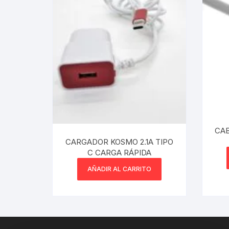
Webcam
Hub USB
Memorias 
Joystick P
Caddy disk
CAB
CARGADOR KOSMO 2.1A TIPO
Lector Cod
C CARGA RÁPIDA
AÑADIR AL CARRITO
Otros