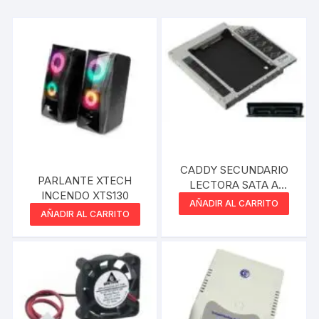
CADDY SECUNDARIO
PARLANTE XTECH
LECTORA SATA A
INCENDO XTS130
DISCO SATA 2.5 12.7MM
AÑADIR AL CARRITO
AÑADIR AL CARRITO