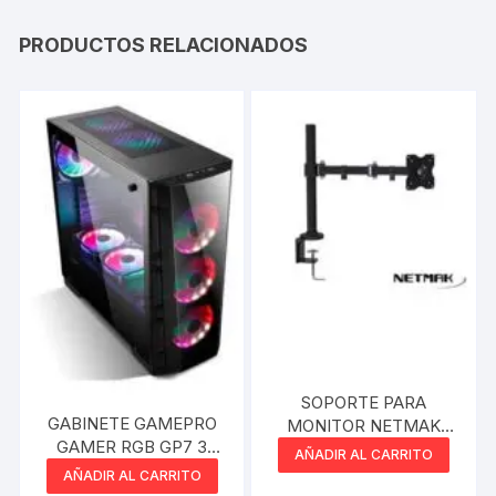
PRODUCTOS RELACIONADOS
SOPORTE PARA
GABINETE GAMEPRO
MONITOR NETMAK
GAMER RGB GP7 3
BRAZO 10″ A 30″
AÑADIR AL CARRITO
COOLER 120MM VIDRIO
AÑADIR AL CARRITO
TEMPLADO