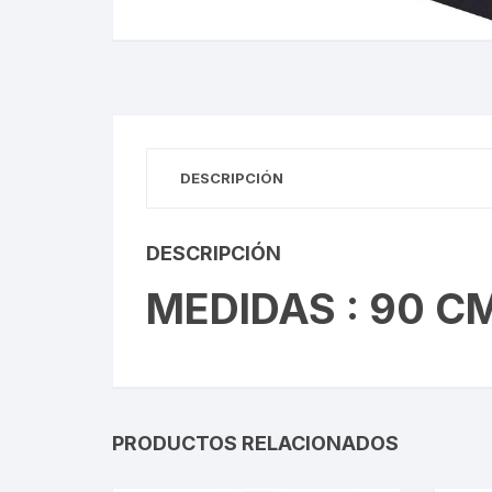
Gabinetes
Router-Exte
Coolers
Fuentes
DESCRIPCIÓN
Procesado
DESCRIPCIÓN
Adaptador
MEDIDAS : 90 C
Microfonos
CPU armad
Monitores
PRODUCTOS RELACIONADOS
MOTHERB