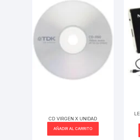
Webcam
Hub USB
Memorias 
Joystick P
Caddy disk
Lector Cod
Otros
LE
CD VIRGEN X UNIDAD
AÑADIR AL CARRITO