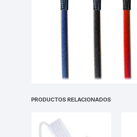
Gabinetes
Router-Exte
Coolers
Fuentes
Procesado
Adaptador
Microfonos
PRODUCTOS RELACIONADOS
CPU armad
Monitores
MOTHERB