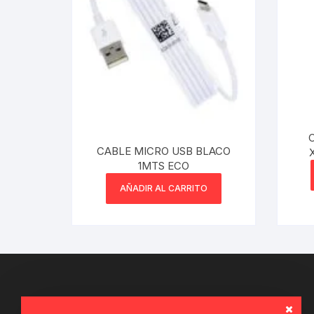
Webcam
Hub USB
Memorias 
Joystick P
CABLE MICRO USB BLACO
1MTS ECO
Caddy disk
AÑADIR AL CARRITO
Lector Cod
Otros