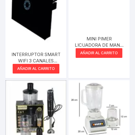
MINI PIMER
LICUADORA DE MANO
SOVIO 300W BLANCO
AÑADIR AL CARRITO
INTERRUPTOR SMART
WIFI 3 CANALES
MACROLED NEGRO
AÑADIR AL CARRITO