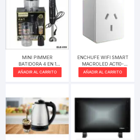
MINI PIMMER
ENCHUFE WIFI SMART
BATIDORA 4 EN 1
MACROLED AC110-
LUMABELLA 400W 2
240W 10A
AÑADIR AL CARRITO
AÑADIR AL CARRITO
VELOCIDADES B-2022
NEGRO