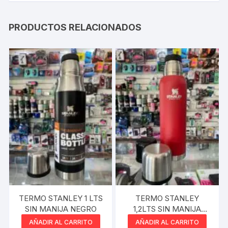
PRODUCTOS RELACIONADOS
TERMO STANLEY 1 LTS
TERMO STANLEY
SIN MANIJA NEGRO
1,2LTS SIN MANIJA
ROJO
AÑADIR AL CARRITO
AÑADIR AL CARRITO