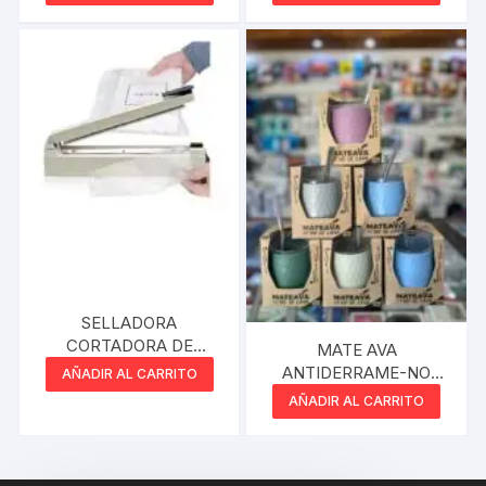
SELLADORA
CORTADORA DE
MATE AVA
BOLSAS 20CM GLOBAL
ANTIDERRAME-NO
AÑADIR AL CARRITO
SEALER-20 BLANCO
LAVA EL MATE VERDE
AÑADIR AL CARRITO