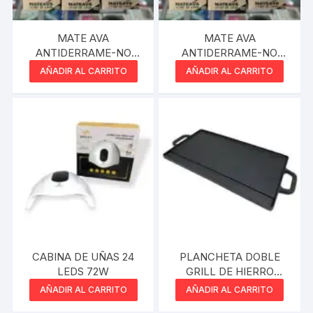
MATE AVA
MATE AVA
ANTIDERRAME-NO
ANTIDERRAME-NO
LAVA EL MATE BEIGE
LAVA EL MATE VERDE
AÑADIR AL CARRITO
AÑADIR AL CARRITO
CABINA DE UÑAS 24
PLANCHETA DOBLE
LEDS 72W
GRILL DE HIERRO
42,5CM VONNE
AÑADIR AL CARRITO
AÑADIR AL CARRITO
CCN063