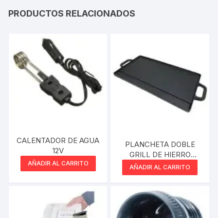
PRODUCTOS RELACIONADOS
CALENTADOR DE AGUA
PLANCHETA DOBLE
12V
GRILL DE HIERRO
AÑADIR AL CARRITO
42,5CM VONNE
AÑADIR AL CARRITO
CCN063