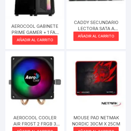
CADDY SECUNDARIO
AEROCOOL GABINETE
LECTORA SATA A
PRIME GAMER + 1 FAN
DISCO SATA 2.5 9.5MM
AÑADIR AL CARRITO
ARGB Y TG
AÑADIR AL CARRITO
AEROCOOL COOLER
MOUSE PAD NETMAK
AIR FROST 2 FRGB 3
NORDIC 30CM X 25CM
PIN