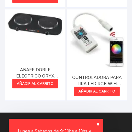
ANAFE DOBLE
ELECTRICO ORYX
CONTROLADORA PARA
NEGRO 200W
TIRA LED RGB WIFI
AÑADIR AL CARRITO
ETHEOS 100W 30MTS
AÑADIR AL CARRITO
Lunes a Sabados de 9:30hs a 13hs y