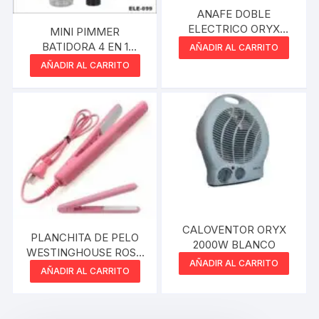
ANAFE DOBLE
ELECTRICO ORYX
MINI PIMMER
NEGRO 200W
BATIDORA 4 EN 1
AÑADIR AL CARRITO
LUMABELLA 400W 2
AÑADIR AL CARRITO
VELOCIDADES B-2022
NEGRO
CALOVENTOR ORYX
PLANCHITA DE PELO
2000W BLANCO
WESTINGHOUSE ROSA
AÑADIR AL CARRITO
FLEQUILLERA
AÑADIR AL CARRITO