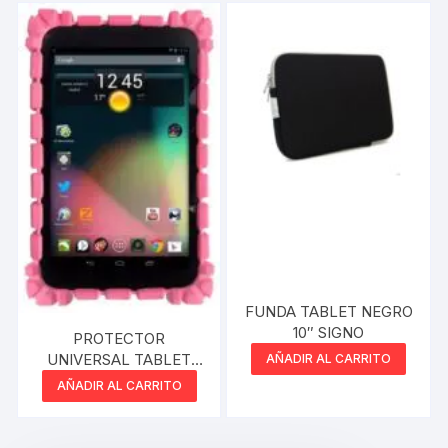
FUNDA TABLET NEGRO
10″ SIGNO
PROTECTOR
UNIVERSAL TABLET
AÑADIR AL CARRITO
7″-9″
AÑADIR AL CARRITO