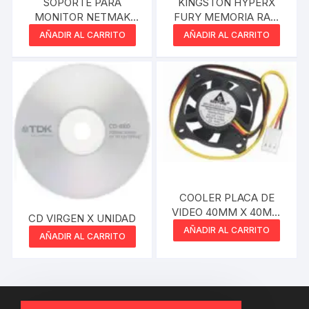
SOPORTE PARA
KINGSTON HYPERX
MONITOR NETMAK
FURY MEMORIA RAM
BRAZO 10″ A 30″
DDR4 4GB 2666 MHZ
AÑADIR AL CARRITO
AÑADIR AL CARRITO
COOLER PLACA DE
VIDEO 40MM X 40MM
CD VIRGEN X UNIDAD
X 10MM 12V 0.06A
AÑADIR AL CARRITO
AÑADIR AL CARRITO