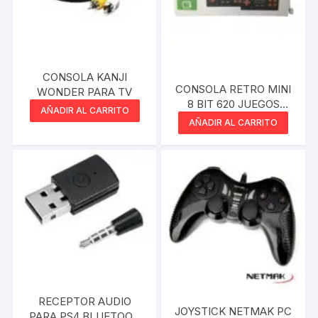
CONSOLA KANJI
CONSOLA RETRO MINI
WONDER PARA TV
8 BIT 620 JUEGOS
AÑADIR AL CARRITO
JOYSTICK
AÑADIR AL CARRITO
INALAMBRICOS A PILA
RECEPTOR AUDIO
JOYSTICK NETMAK PC
PARA PS4 BLUETOOH