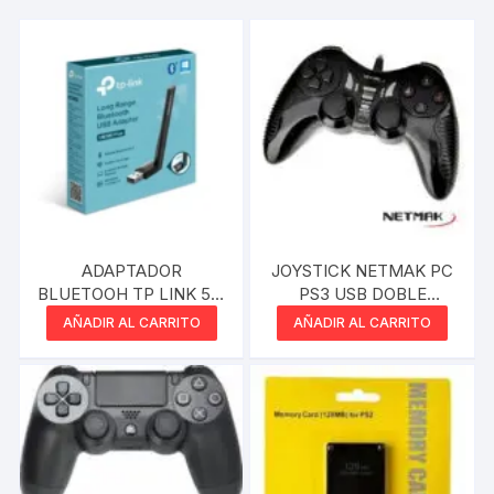
ADAPTADOR
JOYSTICK NETMAK PC
BLUETOOH TP LINK 5.0
PS3 USB DOBLE
UB500 PLUS CON
VIBRACION
AÑADIR AL CARRITO
AÑADIR AL CARRITO
ANTENA