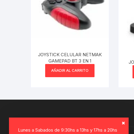
JOYSTICK CELULAR NETMAK
GAMEPAD BT 3 EN 1
JO
AÑADIR AL CARRITO
Lunes a Sabados de 9:30hs a 13hs y 17hs a 20hs