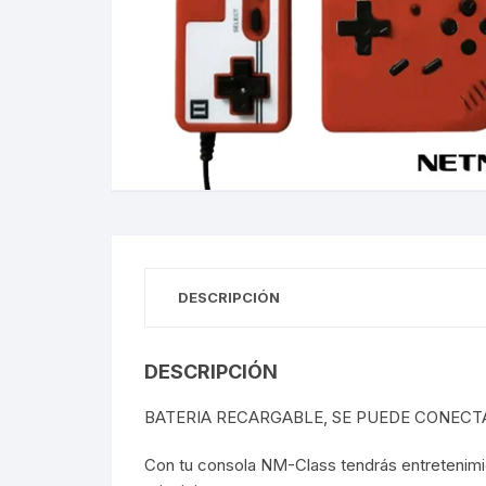
Gabinetes
Router-Exte
Coolers
Fuentes
Procesado
Adaptador
DESCRIPCIÓN
Microfonos
DESCRIPCIÓN
CPU armad
BATERIA RECARGABLE, SE PUEDE CONECTA
Monitores
Con tu consola NM-Class tendrás entretenimie
MOTHERB