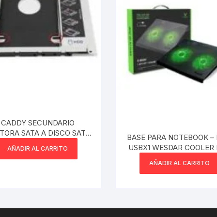
CADDY SECUNDARIO
TORA SATA A DISCO SATA
BASE PARA NOTEBOOK –
2.5 9.5MM
USBX1 WESDAR COO
AÑADIR AL CARRITO
AÑADIR AL CARRITO