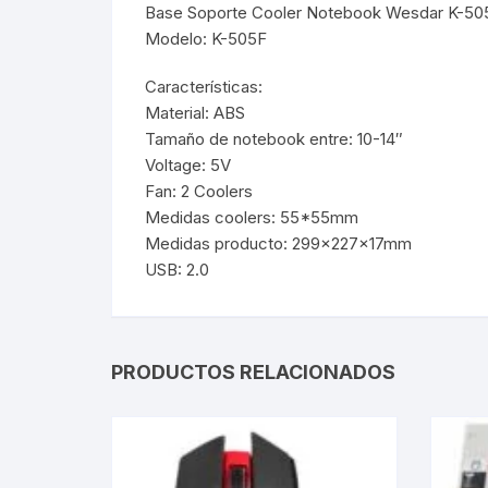
Base Soporte Cooler Notebook Wesdar K-505
Modelo: K-505F
Webcam
Características:
Hub USB
Material: ABS
Tamaño de notebook entre: 10-14″
Memorias 
Voltage: 5V
Fan: 2 Coolers
Joystick P
Medidas coolers: 55*55mm
Medidas producto: 299×227×17mm
Caddy disk
USB: 2.0
Lector Cod
Otros
PRODUCTOS RELACIONADOS