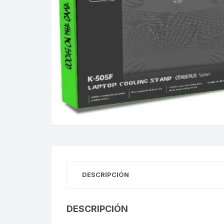
Gabinetes
Router-Exte
Coolers
Fuentes
Procesado
Adaptador
Microfonos
DESCRIPCIÓN
CPU armad
Monitores
DESCRIPCIÓN
MOTHERB