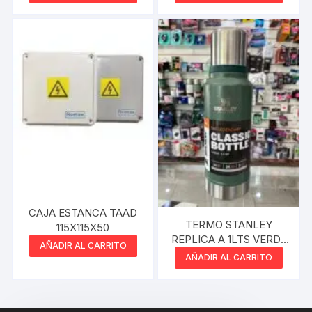
CAJA ESTANCA TAAD
TERMO STANLEY
115X115X50
REPLICA A 1LTS VERDE
AÑADIR AL CARRITO
SIN MANIJA
AÑADIR AL CARRITO