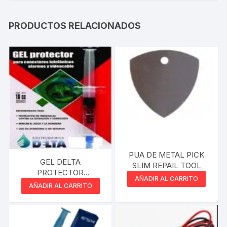
PRODUCTOS RELACIONADOS
PUA DE METAL PICK
GEL DELTA
SLIM REPAIL TOOL
PROTECTOR
AÑADIR AL CARRITO
CONECTORES
AÑADIR AL CARRITO
TELEFÓNICOS
ALARMAS Y
VIDEOCABLE