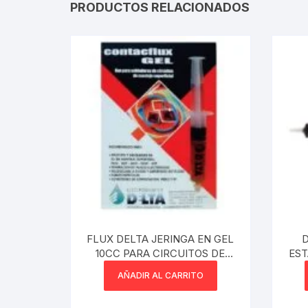
PRODUCTOS RELACIONADOS
Webcam
Hub USB
Memorias 
Joystick P
Caddy disk
Lector Cod
Otros
FLUX DELTA JERINGA EN GEL
D
10CC PARA CIRCUITOS DE
EST
MONTAJE SUPERFICIAL
AÑADIR AL CARRITO