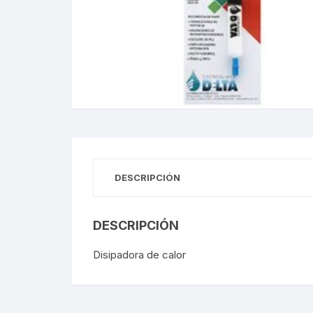
Gabinetes
Router-Exte
Coolers
Fuentes
Procesado
DESCRIPCIÓN
Adaptador
Microfonos
DESCRIPCIÓN
CPU armad
Disipadora de calor
Monitores
MOTHERB