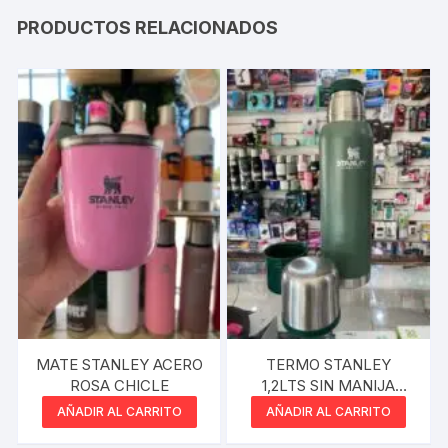
PRODUCTOS RELACIONADOS
MATE STANLEY ACERO
TERMO STANLEY
ROSA CHICLE
1,2LTS SIN MANIJA
VERDE
AÑADIR AL CARRITO
AÑADIR AL CARRITO