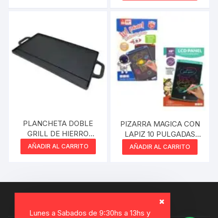
PLANCHETA DOBLE
PIZARRA MAGICA CON
GRILL DE HIERRO
LAPIZ 10 PULGADAS
42,5CM VONNE
MULTICOLOR VARIOS
AÑADIR AL CARRITO
AÑADIR AL CARRITO
CCN063
COLORES
Lunes a Sabados de 9:30hs a 13hs y