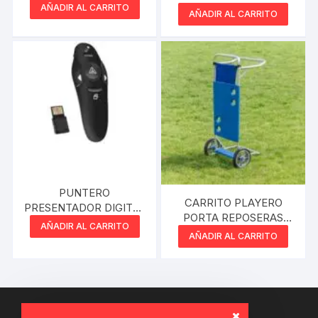
AÑADIR AL CARRITO
Y LUZ LED
AÑADIR AL CARRITO
PUNTERO
CARRITO PLAYERO
PRESENTADOR DIGITAL
PORTA REPOSERAS
USB as0901
AÑADIR AL CARRITO
MOR
AÑADIR AL CARRITO