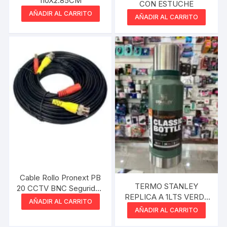
110X2.85CM
CON ESTUCHE
AÑADIR AL CARRITO
AÑADIR AL CARRITO
Cable Rollo Pronext PB
TERMO STANLEY
20 CCTV BNC Seguridad
REPLICA A 1LTS VERDE
20 mts
AÑADIR AL CARRITO
SIN MANIJA
AÑADIR AL CARRITO