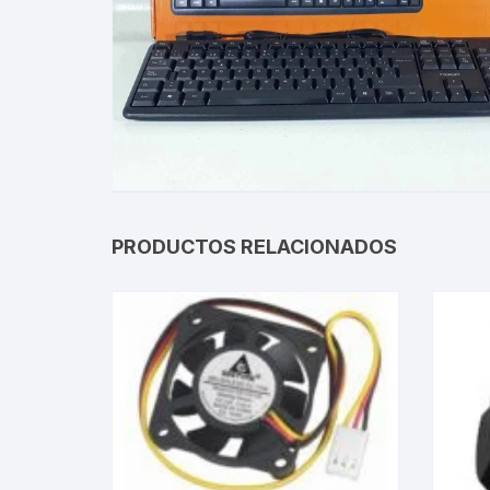
Gabinetes
Router-Exte
Coolers
Fuentes
Procesado
PRODUCTOS RELACIONADOS
Adaptador
Microfonos
CPU armad
Monitores
MOTHERB