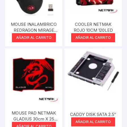
MOUSE INALAMBRICO
COOLER NETMAK
REDRAGON MIRAGE
ROJO 10CM 120LED
M690
AÑADIR AL CARRITO
AÑADIR AL CARRITO
MOUSE PAD NETMAK
CADDY DISK SATA 2.5″
GLADIUS 30cm X 25
AÑADIR AL CARRITO
CM
AÑADIR AL CARRITO