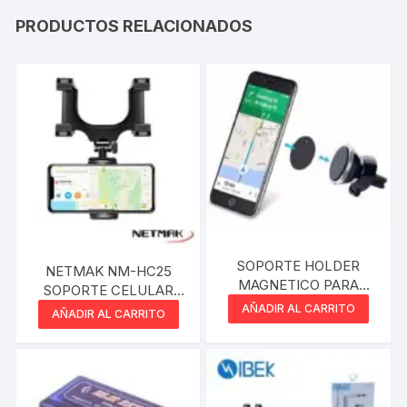
PRODUCTOS RELACIONADOS
SOPORTE HOLDER
NETMAK NM-HC25
MAGNETICO PARA
SOPORTE CELULAR
TELEFONO TECNOCEL
PARA ESPEJO
AÑADIR AL CARRITO
AÑADIR AL CARRITO
RETROVISOR HOLDER