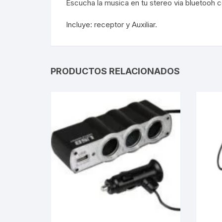
Escucha la musica en tu stereo via bluetooh 
Webcam
Incluye: receptor y Auxiliar.
Hub USB
PRODUCTOS RELACIONADOS
Memorias 
Joystick P
Caddy disk
Lector Cod
Otros