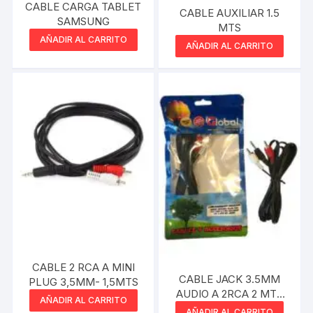
CABLE CARGA TABLET
CABLE AUXILIAR 1.5
SAMSUNG
MTS
AÑADIR AL CARRITO
AÑADIR AL CARRITO
CABLE 2 RCA A MINI
CABLE JACK 3.5MM
PLUG 3,5MM- 1,5MTS
AUDIO A 2RCA 2 MTS
AÑADIR AL CARRITO
NETMAK
AÑADIR AL CARRITO