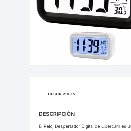
Gabinetes
Router-Exte
Coolers
Fuentes
Procesado
Adaptador
Microfonos
DESCRIPCIÓN
CPU armad
DESCRIPCIÓN
Monitores
El Reloj Despertador Digital de Libercam es un
MOTHERB