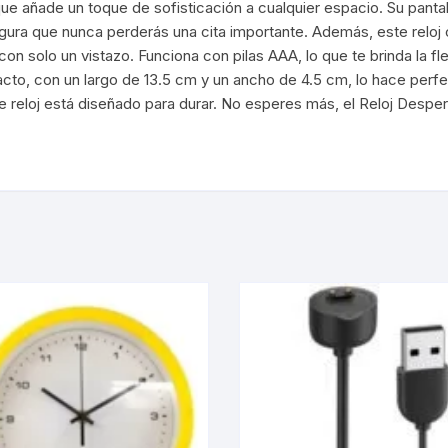
ue añade un toque de sofisticación a cualquier espacio. Su pantalla
Cargadores Micro
segura que nunca perderás una cita importante. Además, este relo
Pilas-Baterias
n solo un vistazo. Funciona con pilas AAA, lo que te brinda la flex
Cargadores Tipo C
to, con un largo de 13.5 cm y un ancho de 4.5 cm, lo hace perfe
Consolas/accesor
te reloj está diseñado para durar. No esperes más, el Reloj Desp
Cables USB a Light
Ram
Relojes
Cables Lightning a 
/micro usb
C
Artículos Varios
 /Placas de sonido
igo de Barra