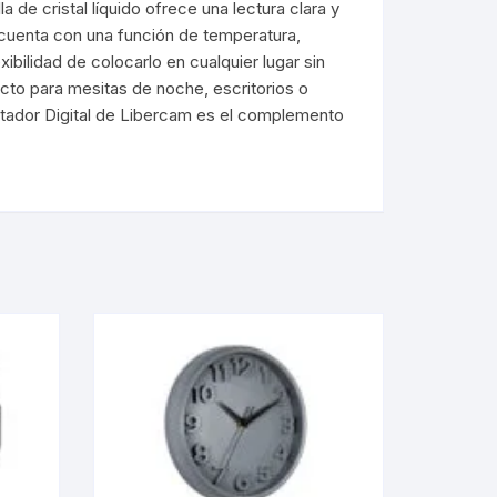
 de cristal líquido ofrece una lectura clara y
 USB
j cuenta con una función de temperatura,
Tintas
Reflectores Led
Soportes
ibilidad de colocarlo en cualquier lugar sin
cto para mesitas de noche, escritorios o
ios
Luz de emergencia
Tv Box / Controles
ertador Digital de Libercam es el complemento
ning iphone
Linternas
Smartwatch
tipo c
Lamparas y Tiras LED
Relojes a pila
Accesorios bici/moto
Accesorios Auto
Stereo/MP
Iluminación RGB
Reloj de pared
Soportes/H
Trípodes /Aro Led
Despertadores
Cargadores
Carteles Led
Cargadores Smartwatch
Otros