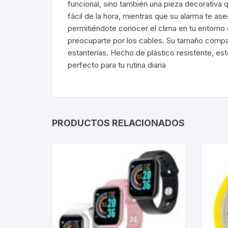
funcional, sino también una pieza decorativa q
fácil de la hora, mientras que su alarma te a
Webcam
permitiéndote conocer el clima en tu entorno co
preocuparte por los cables. Su tamaño compac
Hub USB
estanterías. Hecho de plástico resistente, es
perfecto para tu rutina diaria
Memorias 
Joystick P
Caddy disk
PRODUCTOS RELACIONADOS
Lector Cod
Otros