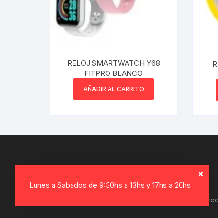
RELOJ SMARTWATCH Y68
R
FITPRO BLANCO
AÑADIR AL CARRITO
Lunes a Sabados de 9:30hs a 13hs y 17hs a 20hs
Copyright © 2026, Electro Gamer. Todos los dere