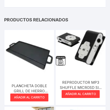
PRODUCTOS RELACIONADOS
REPRODUCTOR MP3
PLANCHETA DOBLE
SHUFFLE MICROSD SIN
GRILL DE HIERRO
MEMORIA SIN DISPLAY
AÑADIR AL CARRITO
42,5CM VONNE
– NO INCLUYE CABLE
AÑADIR AL CARRITO
CCN063
MINIUSB DE CARGA