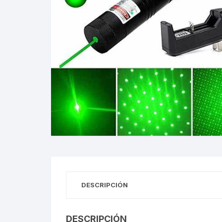
Gabinetes
Router-Exte
Coolers
Fuentes
Procesado
Adaptador
Microfonos
CPU armad
DESCRIPCIÓN
Monitores
DESCRIPCIÓN
MOTHERB