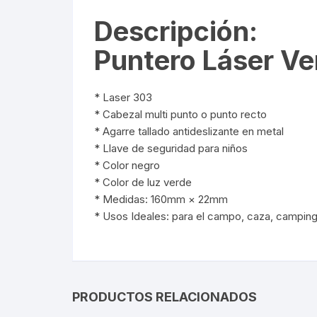
Descripción:
Webcam
Puntero Láser Ve
Hub USB
* Laser 303
Memorias 
* Cabezal multi punto o punto recto
* Agarre tallado antideslizante en metal
Joystick P
* Llave de seguridad para niños
* Color negro
Caddy disk
* Color de luz verde
* Medidas: 160mm × 22mm
Lector Cod
* Usos Ideales: para el campo, caza, camping,
Otros
PRODUCTOS RELACIONADOS