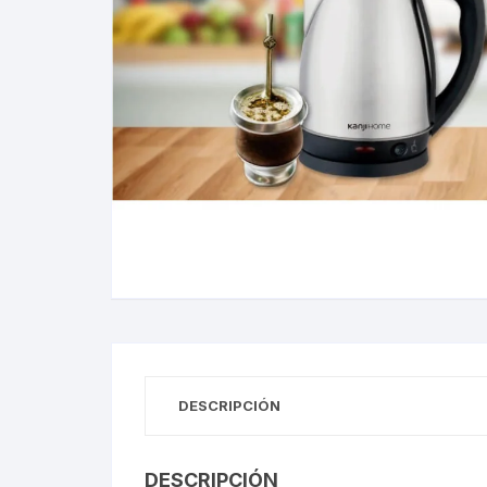
Gabinetes
Router-Exte
Coolers
Fuentes
Procesado
Adaptador
Microfonos
CPU armad
DESCRIPCIÓN
Monitores
DESCRIPCIÓN
MOTHERB