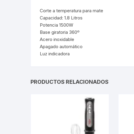
Corte a temperatura para mate
Webcam
Capacidad: 1.8 Litros
Potencia 1500W
Hub USB
Base giratoria 360º
Acero inoxidable
Memorias 
Apagado automático
Luz indicadora
Joystick P
Caddy disk
PRODUCTOS RELACIONADOS
Lector Cod
Otros