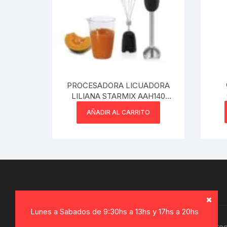
PROCESADORA LICUADORA
LILIANA STARMIX AAH140
850W ACERO INOXIDABLE
AÑADIR AL CARRITO
Lunes a Sabados de 9:30hs a 13hs y 17hs a 20hs
Copyright © 2026, Electro Gamer. Todos los dere