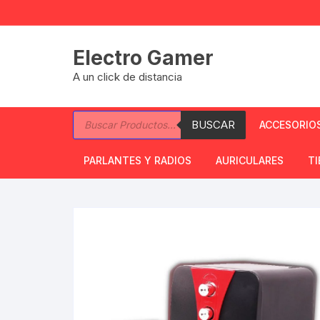
Saltar
al
contenido
Electro Gamer
A un click de distancia
Búsqueda
BUSCAR
ACCESORIO
de
productos
Notebooks
PARLANTES Y RADIOS
AURICULARES
TI
Disco Rigi
Radio FM/AM
Auriculares a Cable
F
G
Parlantes 
Parlantes Bluetooh
Auriculares Gamer
C
Mouse Pad
Auriculares Inalambr
F
Teclados y
Soporte Auricular
C