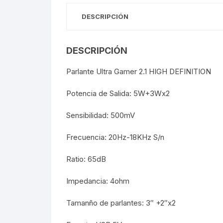
DESCRIPCIÓN
Webcam
Hub USB
DESCRIPCIÓN
Parlante Ultra Gamer 2.1 HIGH DEFINITION
Memorias 
Potencia de Salida: 5W+3Wx2
Joystick P
Sensibilidad: 500mV
Caddy disk
Frecuencia: 20Hz-18KHz S/n
Lector Cod
Ratio: 65dB
Otros
Impedancia: 4ohm
Tamanño de parlantes: 3″ +2″x2