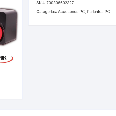
SKU:
700306602327
Accesorios de telefonía
Todos los Teclados
Cables Lightning a 
ROUTER/EXTENS
Tec
/micro usb
Categorías:
Accesorios PC
,
Parlantes PC
nsores wifi
Pendrive/memorias
Todos los Mouses
Pendrive
Cuidado personal
Tec
Mou
Fuentes 12V PLUG
Mou
Accesorios tecnico
Tarjetas de Memor
Selladora de Bolsa
Tec
Cables usb a micro
Mou
Lectores de memo
Bazar
Swi
Cargadores Smart
res
Balanzas
CABLES USB IMP
es
Camaras y Adapta
CARGADOR PORTA
Fitness
Cargadores Micro
o
Tintas-Cartuchos 
Cables usb a tipo c
Iluminación
Cables usb a micro
OARD
Accesorios TV