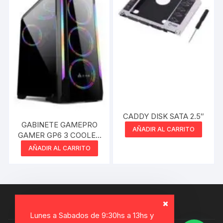
CADDY DISK SATA 2.5″
GABINETE GAMEPRO
AÑADIR AL CARRITO
GAMER GP6 3 COOLER
120MM VIDRIO
AÑADIR AL CARRITO
TEMPLADO
Lunes a Sabados de 9:30hs a 13hs y